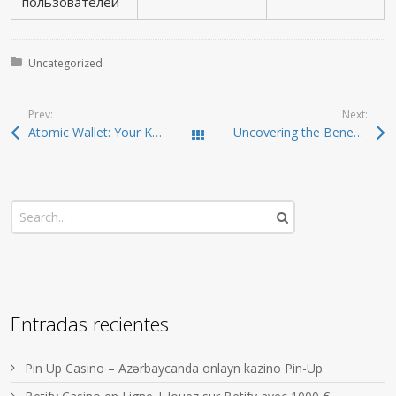
пользователей
Posted in:
Uncategorized
Prev:
Next:
Atomic Wallet: Your Key to Seamless Crypto Transactions
Uncovering the Benefits of Using Dexscreener for Traders
Todas las entradas
Entradas recientes
Pin Up Casino – Azərbaycanda onlayn kazino Pin-Up