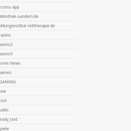
access-app
ibliothek-sundern.de
ildungsinstitut-reittherapie.de
Casino
casino2
casino3
Forex News
Games
IGAMING
new
Post
ublic
eady_text
piele