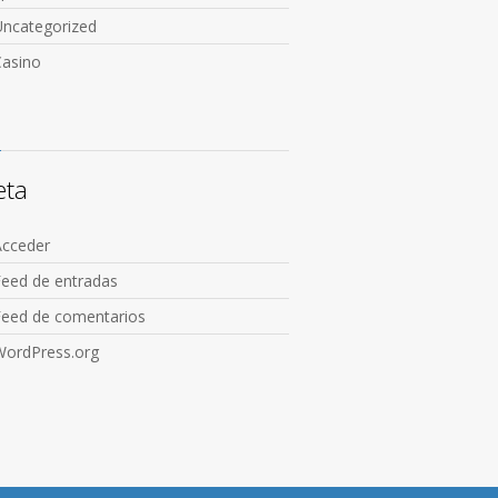
Uncategorized
Сasino
eta
Acceder
Feed de entradas
Feed de comentarios
WordPress.org