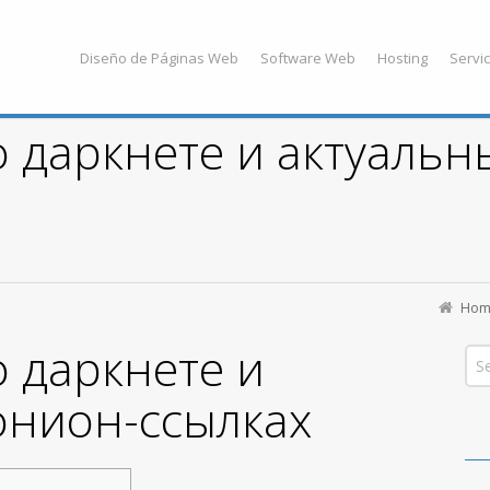
Diseño de Páginas Web
Software Web
Hosting
Servic
о даркнете и актуальн
Hom
о даркнете и
онион-ссылках