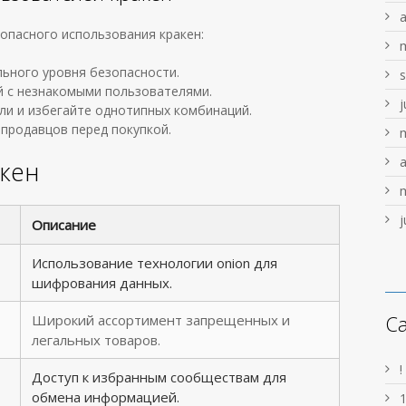
a
опасного использования кракен:
ьного уровня безопасности.
й с незнакомыми пользователями.
j
ли и избегайте однотипных комбинаций.
продавцов перед покупкой.
a
акен
j
Описание
Использование технологии onion для
шифрования данных.
Ca
Широкий ассортимент запрещенных и
легальных товаров.
!
Доступ к избранным сообществам для
обмена информацией.