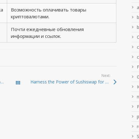
ка
Возможность оплачивать товары
криптовалютами.
b
b
Почти ежедневные обновления
информации и ссылок.
Next:
Кракен: все, что нужно знать о даркнете в 2026
Harness the Power of Sushiswap for Effective Trading
Todas las entradas
p
r
S