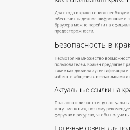
Для входа в кракен онион необходим
обеспечит надежное шифрование и з
браузера можно перейти на официал
предосторожности.
Безопасность в кра
Несмотря на множество возможносте
пользователей. Кракен предлагает 
такие как двойная аутентификация 
избегать общения с незнакомцами и
Актуальные ссылки на кр
Пользователи часто ищут актуальные
могут меняться, поэтому рекоменду
форумах и ресурсах, чтобы получить
Полезные советы для пол