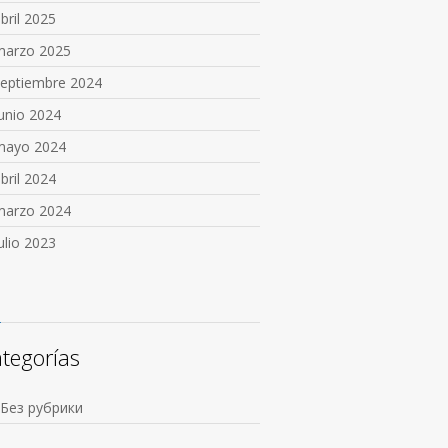
bril 2025
marzo 2025
septiembre 2024
unio 2024
mayo 2024
bril 2024
marzo 2024
ulio 2023
tegorías
 Без рубрики
1