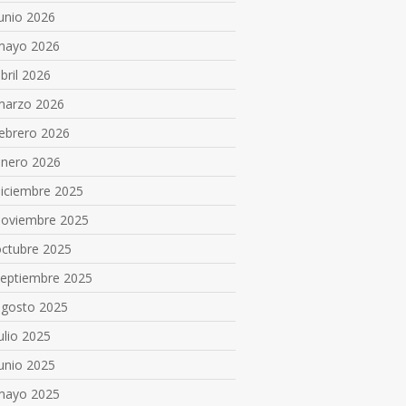
unio 2026
mayo 2026
bril 2026
marzo 2026
ebrero 2026
enero 2026
diciembre 2025
noviembre 2025
octubre 2025
septiembre 2025
agosto 2025
ulio 2025
unio 2025
mayo 2025