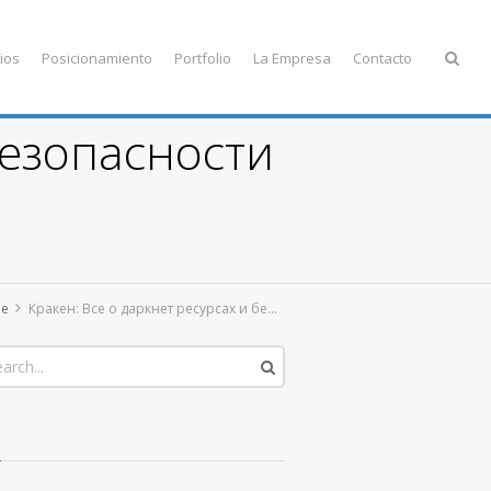
ios
Posicionamiento
Portfolio
La Empresa
Contacto
безопасности
e
Кракен: Все о даркнет ресурсах и безопасности 2026