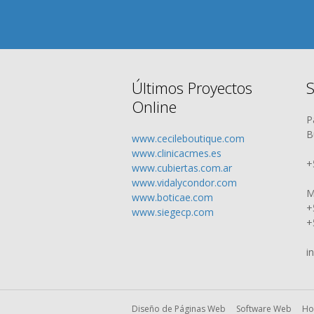
Últimos Proyectos
S
Online
P
B
www.cecileboutique.com
www.clinicacmes.es
+
www.cubiertas.com.ar
www.vidalycondor.com
M
www.boticae.com
+
www.siegecp.com
+
i
Diseño de Páginas Web
Software Web
Ho