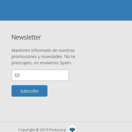
Newsletter
Mantente informado de nuestras
promociones y novedades. No te
preocupes, no enviamos Spam.
Copyright @ 2019 Pentacorp