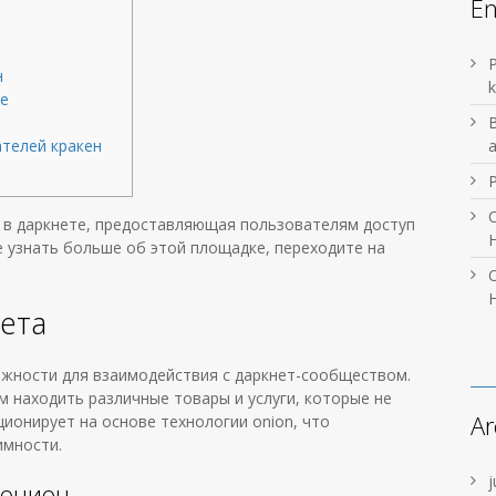
En
P
н
k
те
B
телей кракен
O
 в даркнете, предоставляющая пользователям доступ
H
е узнать больше об этой площадке, переходите на
O
H
ета
ожности для взаимодействия с даркнет-сообществом.
 находить различные товары и услуги, которые не
Ar
ционирует на основе технологии onion, что
имности.
j
 онион