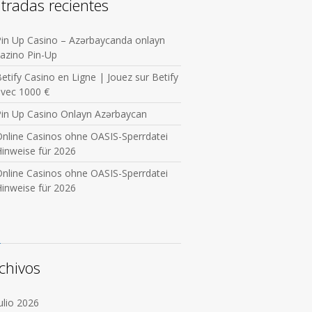
tradas recientes
in Up Casino – Azərbaycanda onlayn
azino Pin-Up
etify Casino en Ligne | Jouez sur Betify
avec 1000 €
Pin Up Casino Onlayn Azərbaycan
nline Casinos ohne OASIS-Sperrdatei
inweise für 2026
nline Casinos ohne OASIS-Sperrdatei
inweise für 2026
chivos
ulio 2026