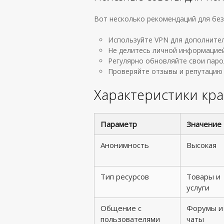
Вот несколько рекомендаций для без
Используйте VPN для дополнител
Не делитесь личной информацие
Регулярно обновляйте свои паро
Проверяйте отзывы и репутацию 
Характеристики кр
Параметр
Значение
Анонимность
Высокая
Тип ресурсов
Товары и
услуги
Общение с
Форумы и
пользователями
чаты