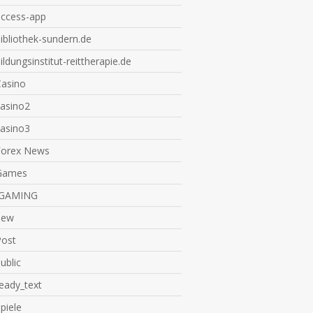
access-app
ibliothek-sundern.de
ildungsinstitut-reittherapie.de
Casino
casino2
casino3
Forex News
Games
IGAMING
new
Post
ublic
eady_text
piele