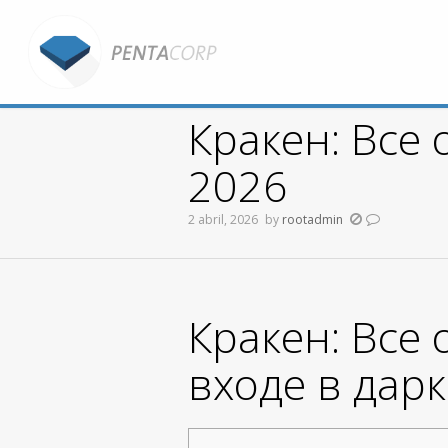
Кракен: Все 
2026
2 abril, 2026
by
rootadmin
You are here:
Кракен: Все
входе в дар