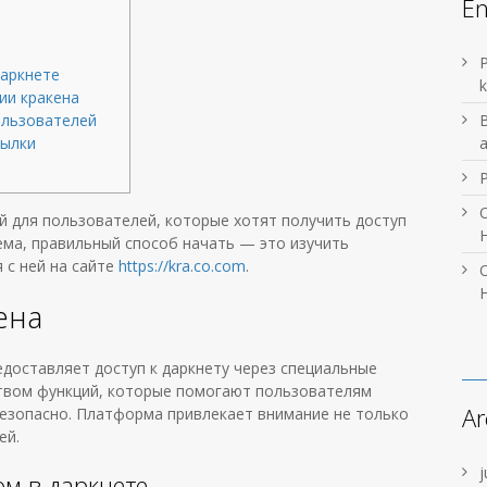
En
P
даркнете
k
ии кракена
ользователей
B
сылки
O
 для пользователей, которые хотят получить доступ
H
тема, правильный способ начать — это изучить
 с ней на сайте
https://kra.co.com
.
O
H
ена
едоставляет доступ к даркнету через специальные
твом функций, которые помогают пользователям
Ar
безопасно. Платформа привлекает внимание не только
ей.
j
ом в даркнете