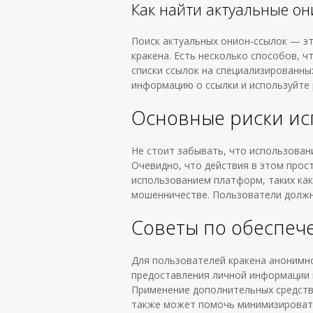
Как найти актуальные он
Поиск актуальных онион-ссылок — э
кракена. Есть несколько способов, 
списки ссылок на специализированны
информацию о ссылки и используйте
Основные риски ис
Не стоит забывать, что использовани
Очевидно, что действия в этом прост
использованием платформ, таких как
мошенничестве. Пользователи должн
Советы по обеспеч
Для пользователей кракена анонимн
предоставления личной информации 
Применение дополнительных средств
также может помочь минимизировать