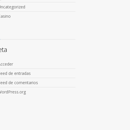
Uncategorized
Сasino
eta
Acceder
Feed de entradas
Feed de comentarios
WordPress.org