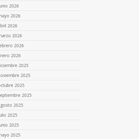
unio 2026
mayo 2026
bril 2026
marzo 2026
ebrero 2026
enero 2026
diciembre 2025
noviembre 2025
octubre 2025
septiembre 2025
agosto 2025
ulio 2025
unio 2025
mayo 2025