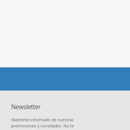
Newsletter
Mantente informado de nuestras
promociones y novedades. No te