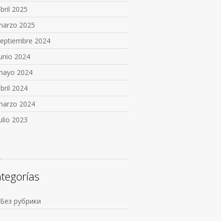
bril 2025
marzo 2025
septiembre 2024
unio 2024
mayo 2024
bril 2024
marzo 2024
ulio 2023
tegorías
 Без рубрики
1