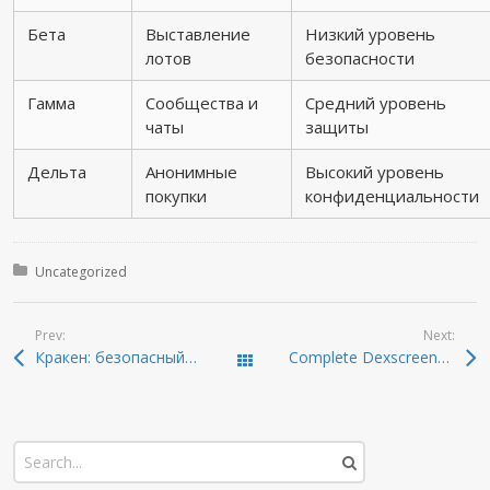
Бета
Выставление
Низкий уровень
лотов
безопасности
Гамма
Сообщества и
Средний уровень
чаты
защиты
Дельта
Анонимные
Высокий уровень
покупки
конфиденциальности
Posted in:
Uncategorized
Prev:
Next:
Кракен: безопасный и актуальный доступ в даркнет 2026
Complete Dexscreener Guide: Real-Time DEX Scanning Tools
Todas las entradas