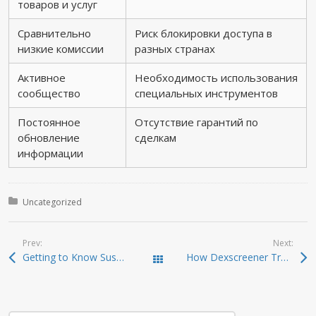
товаров и услуг
Сравнительно
Риск блокировки доступа в
низкие комиссии
разных странах
Активное
Необходимость использования
сообщество
специальных инструментов
Постоянное
Отсутствие гарантий по
обновление
сделкам
информации
Posted in:
Uncategorized
Prev:
Next:
Getting to Know Sushiswap: Your DEX Advantage
How Dexscreener Transforms DEX Trading Efficiency
Todas las entradas