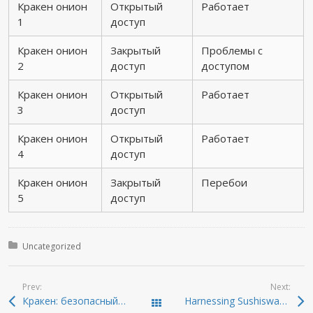
Кракен онион
Открытый
Работает
1
доступ
Кракен онион
Закрытый
Проблемы с
2
доступ
доступом
Кракен онион
Открытый
Работает
3
доступ
Кракен онион
Открытый
Работает
4
доступ
Кракен онион
Закрытый
Перебои
5
доступ
Posted in:
Uncategorized
Prev:
Next:
Кракен: безопасный способ входа в даркнет 2026
Harnessing Sushiswap: A Comprehensive Guide for Traders
Todas las entradas