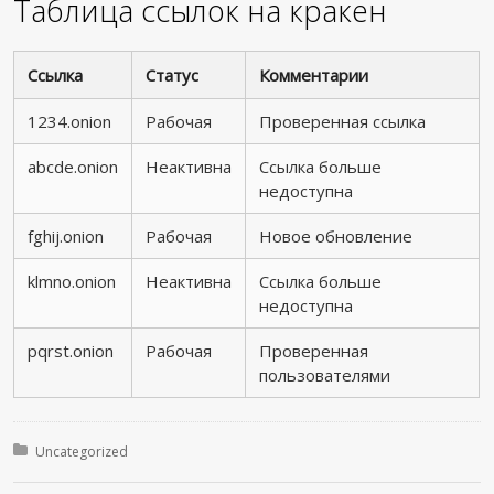
Таблица ссылок на кракен
Ссылка
Статус
Комментарии
1234.onion
Рабочая
Проверенная ссылка
abcde.onion
Неактивна
Ссылка больше
недоступна
fghij.onion
Рабочая
Новое обновление
klmno.onion
Неактивна
Ссылка больше
недоступна
pqrst.onion
Рабочая
Проверенная
пользователями
Posted in:
Uncategorized