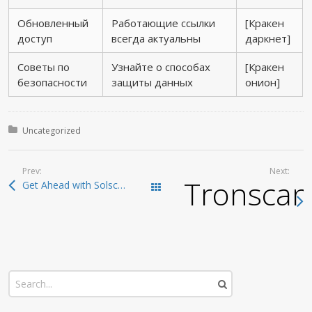
Обновленный
Работающие ссылки
[Кракен
доступ
всегда актуальны
даркнет]
Советы по
Узнайте о способах
[Кракен
безопасности
защиты данных
онион]
Posted in:
Uncategorized
Prev:
Next:
Tronscan:
Get Ahead with Solscan: The Ultimate Crypto Tool
Todas las entradas