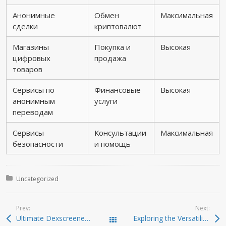
Анонимные
Обмен
Максимальная
сделки
криптовалют
Магазины
Покупка и
Высокая
цифровых
продажа
товаров
Сервисы по
Финансовые
Высокая
анонимным
услуги
переводам
Сервисы
Консультации
Максимальная
безопасности
и помощь
Posted in:
Uncategorized
Prev:
Next:
Ultimate Dexscreener Guide for Efficient DEX Trading in 2026
Exploring the Versatility of SafePal Wallet for Investors
Todas las entradas