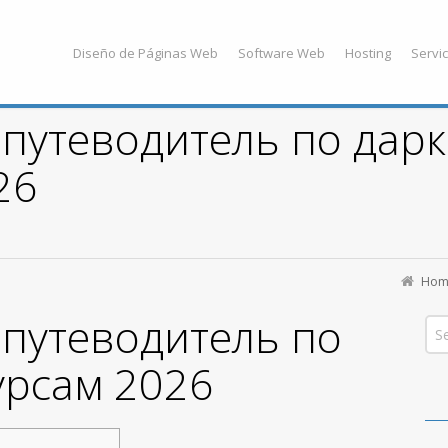
Diseño de Páginas Web
Software Web
Hosting
Servic
 путеводитель по дарк
26
Hom
 путеводитель по
урсам 2026