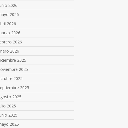
unio 2026
mayo 2026
bril 2026
marzo 2026
ebrero 2026
enero 2026
diciembre 2025
noviembre 2025
octubre 2025
septiembre 2025
agosto 2025
ulio 2025
unio 2025
mayo 2025