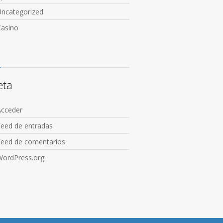
Uncategorized
Сasino
eta
Acceder
Feed de entradas
Feed de comentarios
WordPress.org