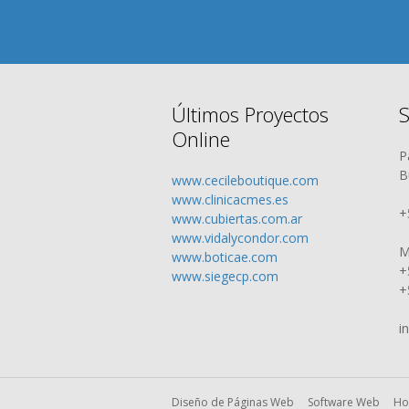
Últimos Proyectos
S
Online
P
B
www.cecileboutique.com
www.clinicacmes.es
+
www.cubiertas.com.ar
www.vidalycondor.com
M
www.boticae.com
+
www.siegecp.com
+
i
Diseño de Páginas Web
Software Web
Ho