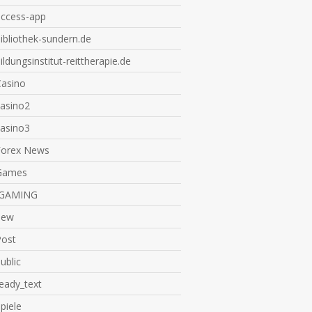
access-app
ibliothek-sundern.de
ildungsinstitut-reittherapie.de
Casino
casino2
casino3
Forex News
Games
IGAMING
new
Post
ublic
eady_text
piele