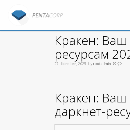
Кракен: Ваш
ресурсам 20
27 diciembre, 2025
by
rootadmin
You are here:
Кракен: Ваш
даркнет-рес