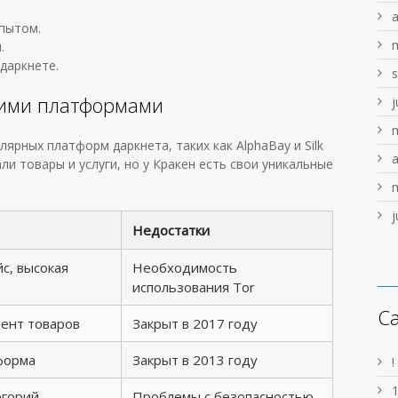
a
пытом.
.
 даркнете.
гими платформами
j
лярных платформ даркнета, таких как AlphaBay и Silk
a
и товары и услуги, но у Кракен есть свои уникальные
j
Недостатки
с, высокая
Необходимость
использования Tor
Ca
ент товаров
Закрыт в 2017 году
форма
Закрыт в 2013 году
!
егорий
Проблемы с безопасностью