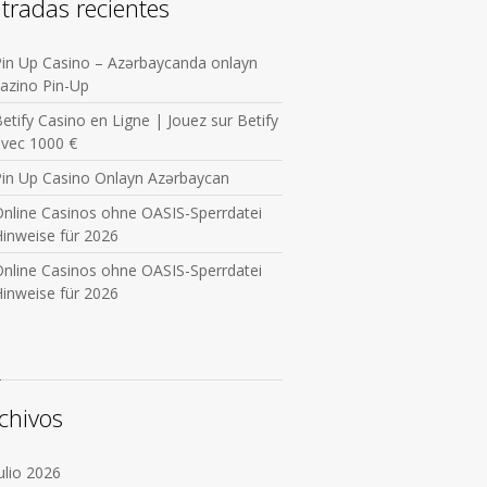
tradas recientes
in Up Casino – Azərbaycanda onlayn
azino Pin-Up
etify Casino en Ligne | Jouez sur Betify
avec 1000 €
Pin Up Casino Onlayn Azərbaycan
nline Casinos ohne OASIS-Sperrdatei
inweise für 2026
nline Casinos ohne OASIS-Sperrdatei
inweise für 2026
chivos
ulio 2026