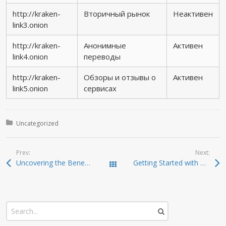
http://kraken-
Вторичный рынок
Неактивен
link3.onion
http://kraken-
Анонимные
Активен
link4.onion
переводы
http://kraken-
Обзоры и отзывы о
Активен
link5.onion
сервисах
Posted in:
Uncategorized
Prev:
Next:
Uncovering the Benefits of Dexscreener for Crypto Enthusiasts
Getting Started with Sushiswap: A Trader’s Dream
Todas las entradas