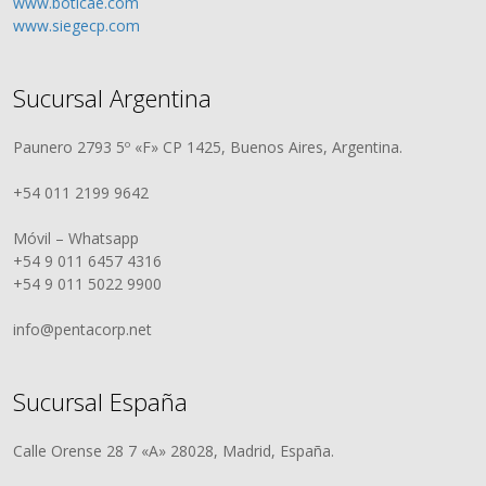
www.boticae.com
www.siegecp.com
Sucursal Argentina
Paunero 2793 5º «F» CP 1425, Buenos Aires, Argentina.
+54 011 2199 9642
Móvil – Whatsapp
+54 9 011 6457 4316
+54 9 011 5022 9900
info@pentacorp.net
Sucursal España
Calle Orense 28 7 «A» 28028, Madrid, España.