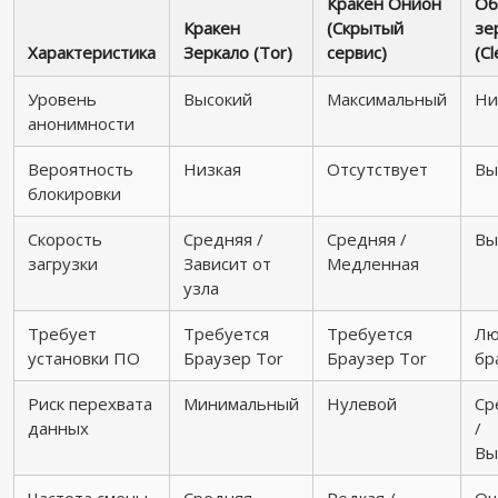
Кракен Онион
Об
Кракен
(Скрытый
зе
Характеристика
Зеркало (Tor)
сервис)
(Cl
Уровень
Высокий
Максимальный
Ни
анонимности
Вероятность
Низкая
Отсутствует
Вы
блокировки
Скорость
Средняя /
Средняя /
Вы
загрузки
Зависит от
Медленная
узла
Требует
Требуется
Требуется
Лю
установки ПО
Браузер Тоr
Браузер Тоr
бр
Риск перехвата
Минимальный
Нулевой
Ср
данных
/
Вы