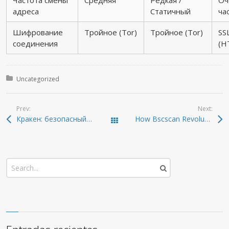
Частота смены
Средняя
Редкая /
Оч
адреса
Статичный
ча
Шифрование
Тройное (Tor)
Тройное (Tor)
SS
соединения
(H
Posted in:
Uncategorized
Prev:
Next:
Кракен: безопасный тур по даркнету и ониону
How Bscscan Revolutionizes Crypto Analysis for Traders
Todas las entradas