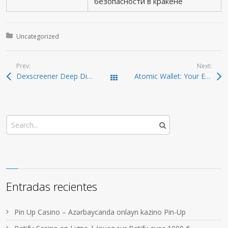
безопасности в кракене
Posted in:
Uncategorized
Prev:
Next:
Dexscreener Deep Dive: Practical Guide for DEX Scanners
Atomic Wallet: Your Essential Tool for Crypto Management
Todas las entradas
Entradas recientes
Pin Up Casino – Azərbaycanda onlayn kazino Pin-Up