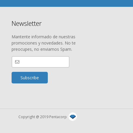
Newsletter
Mantente informado de nuestras
promociones y novedades. No te
preocupes, no enviamos Spam.
Copyright @ 2019 Pentacorp