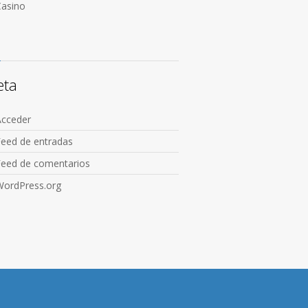
Сasino
eta
Acceder
Feed de entradas
Feed de comentarios
WordPress.org