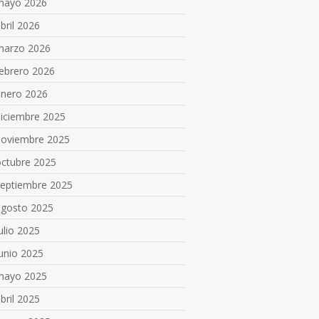
mayo 2026
bril 2026
marzo 2026
ebrero 2026
enero 2026
diciembre 2025
noviembre 2025
octubre 2025
septiembre 2025
agosto 2025
ulio 2025
unio 2025
mayo 2025
bril 2025