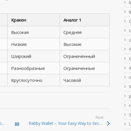
b
b
Кракен
Аналог 1
Высокая
Средняя
Низкие
Высокие
Широкий
Ограниченный
Разнообразные
Ограниченные
Круглосуточно
Часовой
p
r
S
Next:
Кракен: безопасный доступ к темной сети 2026 года
Rabby Wallet – Your Easy Way to Secure Digital Assets
Todas las entradas