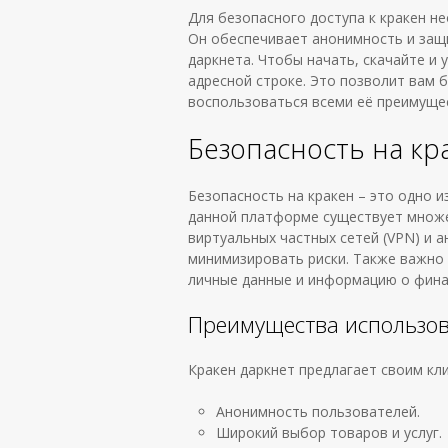
Для безопасного доступа к кракен н
Он обеспечивает анонимность и защ
даркнета. Чтобы начать, скачайте и 
адресной строке. Это позволит вам 
воспользоваться всеми её преимуще
Безопасность на кр
Безопасность на кракен – это одно и
данной платформе существует множ
виртуальных частных сетей (VPN) и 
минимизировать риски. Также важно 
личные данные и информацию о фина
Преимущества использов
Кракен даркнет предлагает своим кл
Анонимность пользователей.
Широкий выбор товаров и услуг.