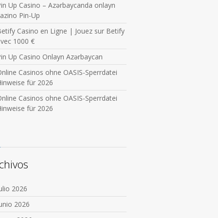
in Up Casino – Azərbaycanda onlayn
azino Pin-Up
etify Casino en Ligne | Jouez sur Betify
avec 1000 €
Pin Up Casino Onlayn Azərbaycan
nline Casinos ohne OASIS-Sperrdatei
inweise für 2026
nline Casinos ohne OASIS-Sperrdatei
inweise für 2026
chivos
ulio 2026
unio 2026