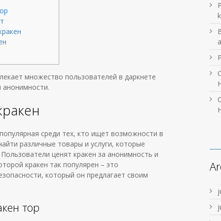
P
тор
k
ет
кракен
B
ен
O
лекает множество пользователей в даркнете
H
и анонимности.
O
кракен
H
 популярная среди тех, кто ищет возможности в
найти различные товары и услуги, которые
Пользователи ценят кракен за анонимность и
Ar
оторой кракен так популярен – это
езопасности, который он предлагает своим
j
акен тор
j