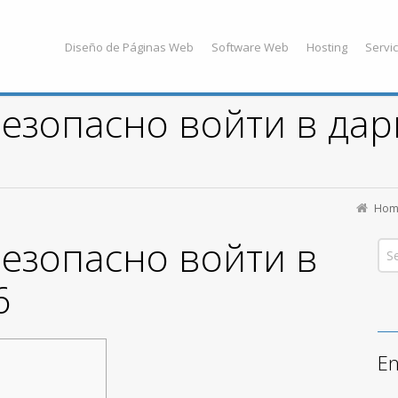
Diseño de Páginas Web
Software Web
Hosting
Servic
безопасно войти в да
Hom
безопасно войти в
6
En