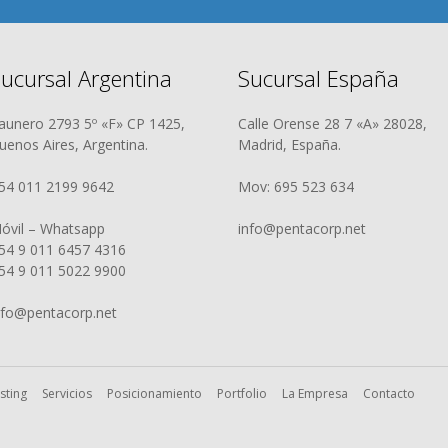
ucursal Argentina
Sucursal España
aunero 2793 5º «F» CP 1425,
Calle Orense 28 7 «A» 28028,
uenos Aires, Argentina.
Madrid, España.
54 011 2199 9642
Mov: 695 523 634
óvil – Whatsapp
info@pentacorp.net
54 9 011 6457 4316
54 9 011 5022 9900
nfo@pentacorp.net
sting
Servicios
Posicionamiento
Portfolio
La Empresa
Contacto