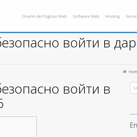
Diseño de Páginas Web
Software Web
Hosting
Servic
безопасно войти в да
Hom
безопасно войти в
6
En