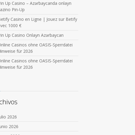
in Up Casino – Azərbaycanda onlayn
azino Pin-Up
etify Casino en Ligne | Jouez sur Betify
avec 1000 €
Pin Up Casino Onlayn Azərbaycan
nline Casinos ohne OASIS-Sperrdatei
inweise für 2026
nline Casinos ohne OASIS-Sperrdatei
inweise für 2026
chivos
ulio 2026
unio 2026