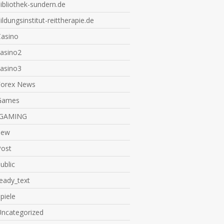
ibliothek-sundern.de
ildungsinstitut-reittherapie.de
Casino
casino2
casino3
Forex News
Games
IGAMING
new
Post
ublic
eady_text
piele
Uncategorized