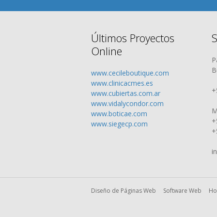
Últimos Proyectos
S
Online
P
B
www.cecileboutique.com
www.clinicacmes.es
+
www.cubiertas.com.ar
www.vidalycondor.com
M
www.boticae.com
+
www.siegecp.com
+
i
Diseño de Páginas Web
Software Web
Ho