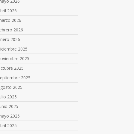
mayo 2026
bril 2026
marzo 2026
ebrero 2026
enero 2026
diciembre 2025
noviembre 2025
octubre 2025
septiembre 2025
agosto 2025
ulio 2025
unio 2025
mayo 2025
bril 2025