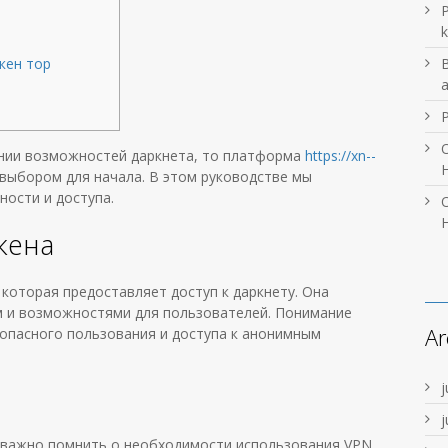
P
k
кен тор
B
O
ании возможностей даркнета, то платформа
https://xn--
H
ыбором для начала. В этом руководстве мы
ости и доступа.
O
H
кена
 которая предоставляет доступ к даркнету. Она
 и возможностями для пользователей. Понимание
Ar
опасного пользования и доступа к анонимным
j
j
у, важно помнить о необходимости использования VPN