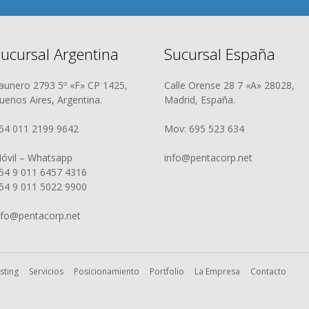
ucursal Argentina
Sucursal España
aunero 2793 5º «F» CP 1425,
Calle Orense 28 7 «A» 28028,
uenos Aires, Argentina.
Madrid, España.
54 011 2199 9642
Mov: 695 523 634
óvil – Whatsapp
info@pentacorp.net
54 9 011 6457 4316
54 9 011 5022 9900
nfo@pentacorp.net
sting
Servicios
Posicionamiento
Portfolio
La Empresa
Contacto