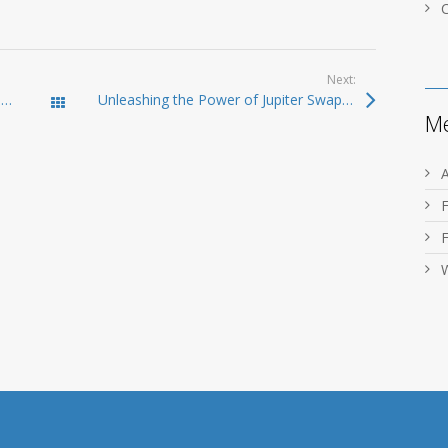
Next:
Harnessing the Flexibility of Sushiswap DEX for Traders
Unleashing the Power of Jupiter Swap for Crypto Traders
Todas las entradas
M