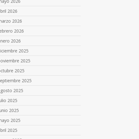
mayo 2026
bril 2026
marzo 2026
ebrero 2026
enero 2026
diciembre 2025
noviembre 2025
octubre 2025
septiembre 2025
agosto 2025
ulio 2025
unio 2025
mayo 2025
bril 2025