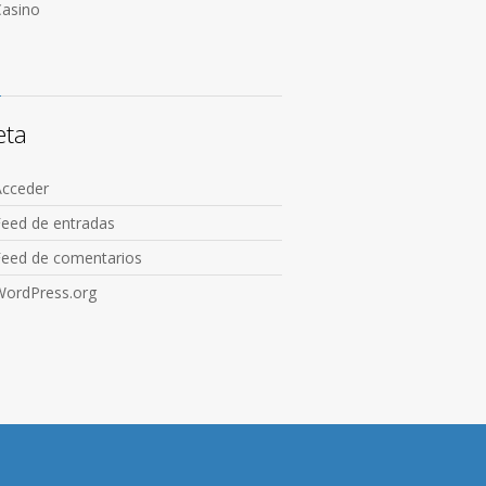
Сasino
eta
Acceder
Feed de entradas
Feed de comentarios
WordPress.org