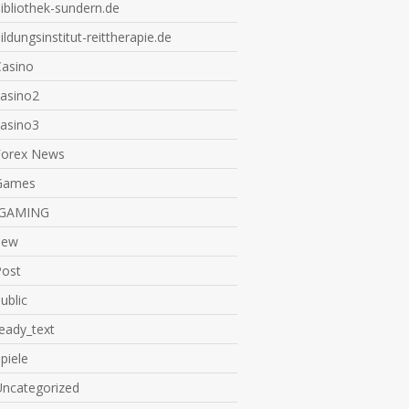
ibliothek-sundern.de
ildungsinstitut-reittherapie.de
Casino
casino2
casino3
Forex News
Games
IGAMING
new
Post
ublic
eady_text
piele
Uncategorized