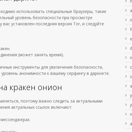
a
бходимо использовать специальные браузеры, такие
тельный уровень безопасности при просмотре
у вас установлен последняя версия Tor, и следуйте
f
акен.
динения (может занять время).
ичные инструменты для увеличения безопасности,
н уровень анонимности к вашему серфингу в даркнете.
на кракен онион
j
меняться, поэтому важно следить за актуальными
j
чения актуальных ссылок включают:
 мессенджерах.
a
аркнету.