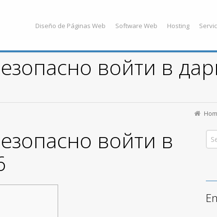
Diseño de Páginas Web
Software Web
Hosting
Servic
безопасно войти в да
Hom
безопасно войти в
6
En