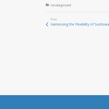
Posted in:
Uncategorized
Prev: