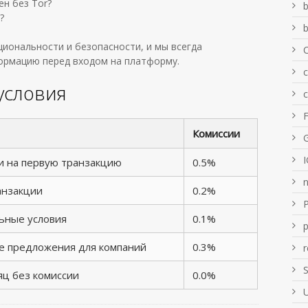
н без Tor?
b
?
b
циональности и безопасности, и мы всегда
ормацию перед входом на платформу.
условия
Комиссии
и на первую транзакцию
0.5%
анзакции
0.2%
ьные условия
0.1%
p
е предложения для компаний
0.3%
r
S
ц без комиссии
0.0%