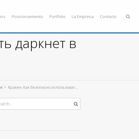
ios
Posicionamiento
Portfolio
La Empresa
Contacto
ть даркнет в
e
Кракен: Как безопасно использовать даркнет в 2026