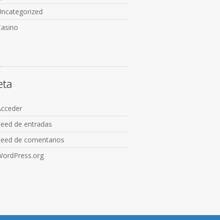
Uncategorized
Сasino
eta
Acceder
Feed de entradas
Feed de comentarios
WordPress.org