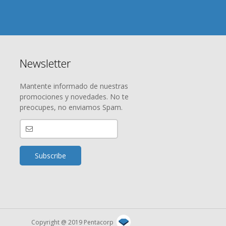
Newsletter
Mantente informado de nuestras
promociones y novedades. No te
preocupes, no enviamos Spam.
Copyright @ 2019 Pentacorp