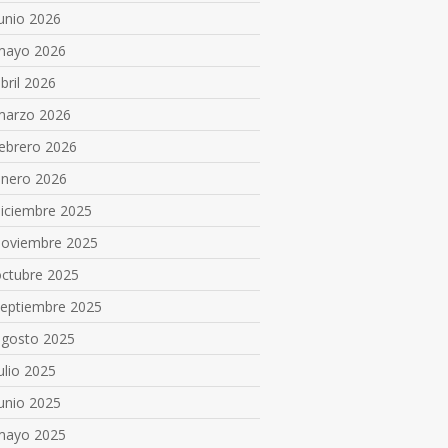
unio 2026
mayo 2026
bril 2026
marzo 2026
ebrero 2026
enero 2026
diciembre 2025
noviembre 2025
octubre 2025
septiembre 2025
agosto 2025
ulio 2025
unio 2025
mayo 2025