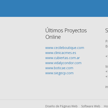
Últimos Proyectos
S
Online
P
B
www.cecileboutique.com
www.clinicacmes.es
+
www.cubiertas.com.ar
www.vidalycondor.com
M
www.boticae.com
+
www.siegecp.com
+
i
Diseño de Páginas Web
Software Web
Ho