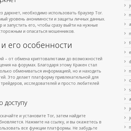
j
ез даркнет, необходимо использовать браузер Tor.
мый уровень анонимности и защиты личных данных.
a
р и запустить его, чтобы сразу выйти на нужные
осторожным и опасаться мошенников.
 и его особенности
f
ий – от обмена криптовалютами до возможностей
ения на форумах. Благодаря этому Кракен стал
только обмениваться информацией, но и находить
тей. Это делает платформу привлекательной для
 трейдеров, исследователей и просто любителей
о доступу
j
скачайте и установите Tor, затем найдите
j
бновляется. Нажмите на ссылку, и вы окажетесь в
ользовать все функции платформы. Не забудьте