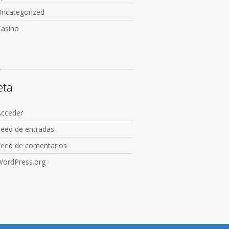
Uncategorized
Сasino
eta
Acceder
Feed de entradas
Feed de comentarios
WordPress.org