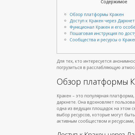
Содержимое
Обзор платформы Кракен
Доступ к Кракен через Даркнет
Функционал Кракен и его особ
Пошаговая инструкция по дост
Сообщества и ресурсы о Краке
Для тех, кто интересуется анонимно
погрузиться в расслабляющую атмосф
Обзор платформы К
Кракен – это популярная платформа,
даркнете. Она вдохновляет пользова
одна из ведущих площадок на этом с
выбор ресурсов, которые могут быт
активным сообществом и ресурсами,
Доступ к Кракен через Д