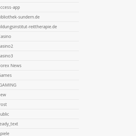
access-app
ibliothek-sundern.de
ildungsinstitut-reittherapie.de
Casino
casino2
casino3
Forex News
Games
IGAMING
new
Post
ublic
eady_text
piele