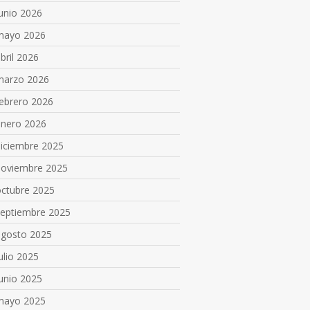
unio 2026
mayo 2026
bril 2026
marzo 2026
ebrero 2026
enero 2026
diciembre 2025
noviembre 2025
octubre 2025
septiembre 2025
agosto 2025
ulio 2025
unio 2025
mayo 2025