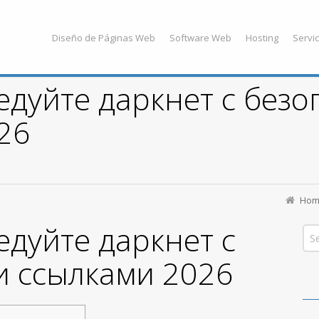
Diseño de Páginas Web
Software Web
Hosting
Servic
ледуйте даркнет с без
26
Hom
едуйте даркнет с
 ссылками 2026