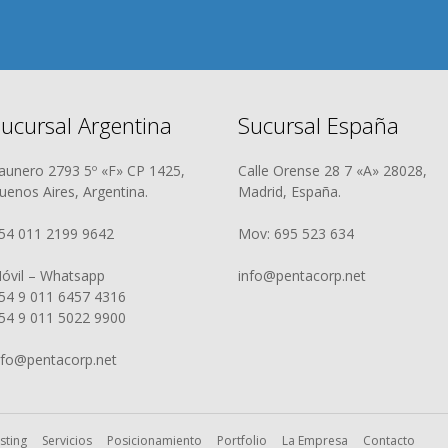
ucursal Argentina
Sucursal España
aunero 2793 5º «F» CP 1425,
Calle Orense 28 7 «A» 28028,
uenos Aires, Argentina.
Madrid, España.
54 011 2199 9642
Mov: 695 523 634
óvil – Whatsapp
info@pentacorp.net
54 9 011 6457 4316
54 9 011 5022 9900
nfo@pentacorp.net
sting
Servicios
Posicionamiento
Portfolio
La Empresa
Contacto