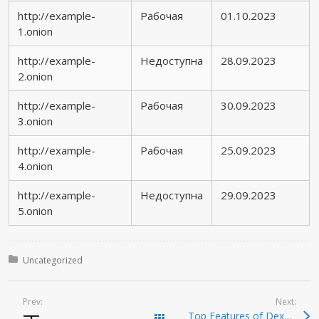
http://example-
Рабочая
01.10.2023
1.onion
http://example-
Недоступна
28.09.2023
2.onion
http://example-
Рабочая
30.09.2023
3.onion
http://example-
Рабочая
25.09.2023
4.onion
http://example-
Недоступна
29.09.2023
5.onion
Posted in:
Uncategorized
Prev:
Next:
Top Features of Dexscreener: Your Ultimate DEX Scanner Guide
Todas las entradas