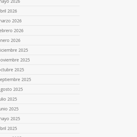
mayo 2026
bril 2026
marzo 2026
ebrero 2026
enero 2026
diciembre 2025
noviembre 2025
octubre 2025
septiembre 2025
agosto 2025
ulio 2025
unio 2025
mayo 2025
bril 2025