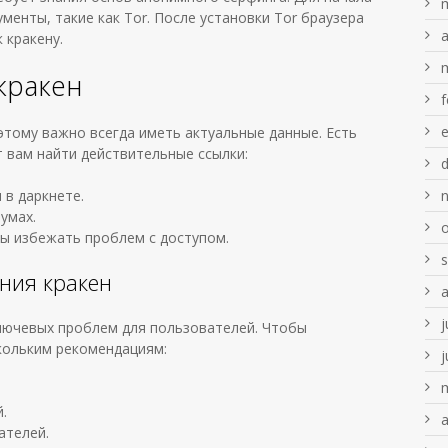
енты, такие как Tor. После установки Tor браузера
a
 кракену.
кракен
f
оэтому важно всегда иметь актуальные данные. Есть
 вам найти действительные ссылки:
в даркнете.
умах.
бы избежать проблем с доступом.
ния кракен
j
ключевых проблем для пользователей. Чтобы
кольким рекомендациям:
j
.
a
ателей.