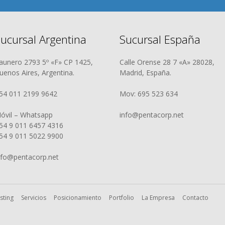
ucursal Argentina
Sucursal España
aunero 2793 5º «F» CP 1425,
Calle Orense 28 7 «A» 28028,
uenos Aires, Argentina.
Madrid, España.
54 011 2199 9642
Mov: 695 523 634
óvil – Whatsapp
info@pentacorp.net
54 9 011 6457 4316
54 9 011 5022 9900
nfo@pentacorp.net
sting
Servicios
Posicionamiento
Portfolio
La Empresa
Contacto