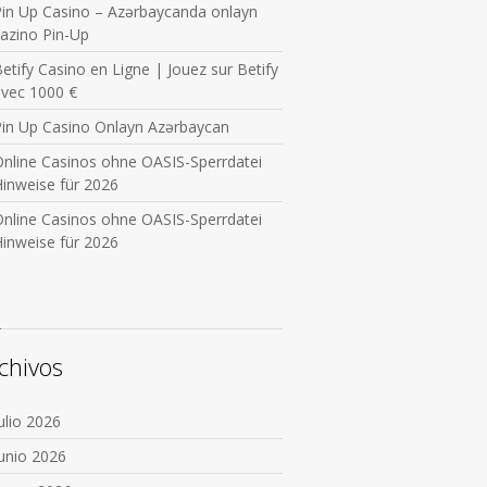
in Up Casino – Azərbaycanda onlayn
azino Pin-Up
etify Casino en Ligne | Jouez sur Betify
avec 1000 €
Pin Up Casino Onlayn Azərbaycan
nline Casinos ohne OASIS-Sperrdatei
inweise für 2026
nline Casinos ohne OASIS-Sperrdatei
inweise für 2026
chivos
ulio 2026
unio 2026