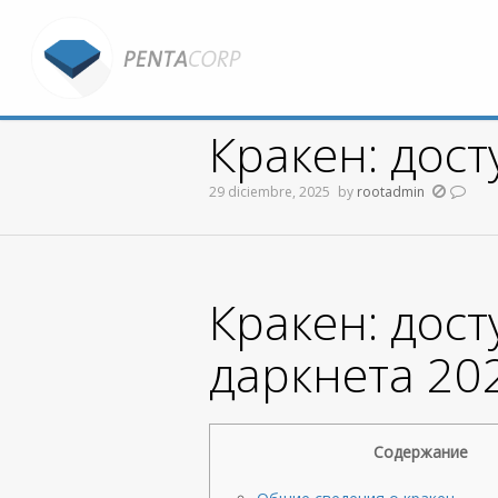
Кракен: дос
29 diciembre, 2025
by
rootadmin
You are here:
Кракен: дост
даркнета 20
Содержание