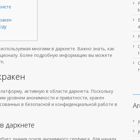
P
кнете
k
ракен
B
оду
O
 используемая многими в даркнете. Важно знать, как
H
нкционалу. Более подробную информацию вы можете
om
.
O
H
кракен
латформу, активную в области даркнета. Поскольку
ким уровнем анонимности и приватности, кракен
Ar
есованных в безопасной и конфиденциальной работе в
j
 в даркнете
j
ебует знания основ анонимного серфинга. Для начала