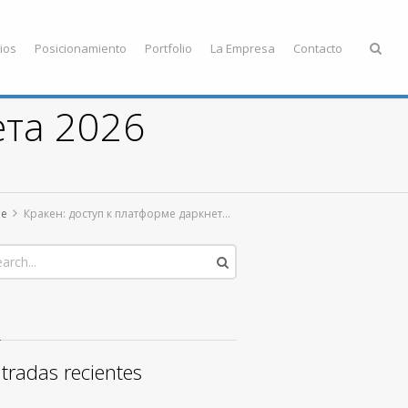
ios
Posicionamiento
Portfolio
La Empresa
Contacto
ета 2026
e
Кракен: доступ к платформе даркнета 2026
tradas recientes