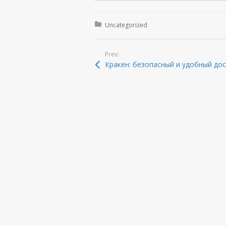
Posted in:
Uncategorized
Prev: