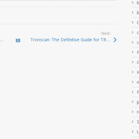
b
b
Next:
Кракен: безопасный и удобный доступ к даркнету
Tronscan: The Definitive Guide for TRON Blockchain Exploration
Todas las entradas
p
r
S