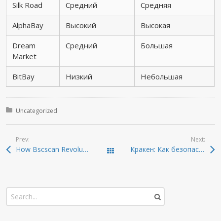
Silk Road
Средний
Средняя
AlphaBay
Высокий
Высокая
Dream
Средний
Большая
Market
BitBay
Низкий
Небольшая
Posted in:
Uncategorized
Prev:
Next:
How Bscscan Revolutionizes Your Crypto Trading Experience
Кракен: Как безопасно войти в даркнет 2026
Todas las entradas