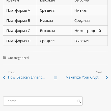
Кракен
Высокая
Высокая
Платформа A
Средняя
Низкая
Платформа B
Низкая
Средняя
Платформа C
Высокая
Ниже средней
Платформа D
Средняя
Высокая
Posted in:
Uncategorized
Prev:
Next:
How Bscscan Enhances Your Crypto Trading Experience
Maximize Your Crypto Profits with Raydium Swap
Todas las entradas