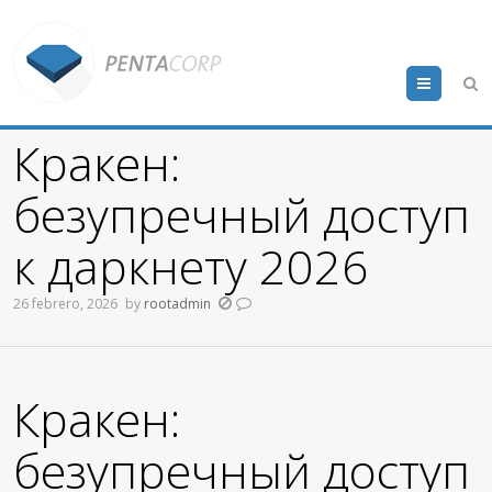
Menu
Кракен:
безупречный доступ
к даркнету 2026
26 febrero, 2026
by
rootadmin
Кракен:
безупречный доступ