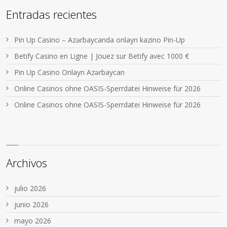
Entradas recientes
Pin Up Casino – Azərbaycanda onlayn kazino Pin-Up
Betify Casino en Ligne | Jouez sur Betify avec 1000 €
Pin Up Casino Onlayn Azərbaycan
Online Casinos ohne OASIS-Sperrdatei Hinweise für 2026
Online Casinos ohne OASIS-Sperrdatei Hinweise für 2026
Archivos
julio 2026
junio 2026
mayo 2026