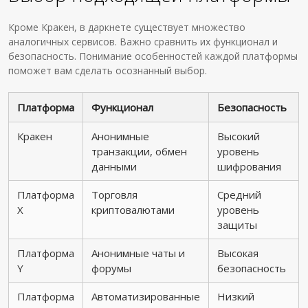
Кроме Кракен, в даркнете существует множество
аналогичных сервисов. Важно сравнить их функционал и
безопасность. Понимание особенностей каждой платформы
поможет вам сделать осознанный выбор.
Платформа
Функционал
Безопасность
Кракен
Анонимные
Высокий
транзакции, обмен
уровень
данными
шифрования
Платформа
Торговля
Средний
X
криптовалютами
уровень
защиты
Платформа
Анонимные чаты и
Высокая
Y
форумы
безопасность
Платформа
Автоматизированные
Низкий