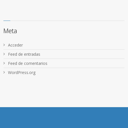
Meta
Acceder
Feed de entradas
Feed de comentarios
WordPress.org