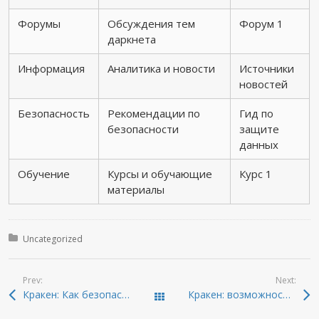
Форумы
Обсуждения тем
Форум 1
даркнета
Информация
Аналитика и новости
Источники
новостей
Безопасность
Рекомендации по
Гид по
безопасности
защите
данных
Обучение
Курсы и обучающие
Курс 1
материалы
Posted in:
Uncategorized
Prev:
Next:
Кракен: Как безопасно войти в даркнет 2026
Кракен: возможности и секреты даркнета 2026
Todas las entradas