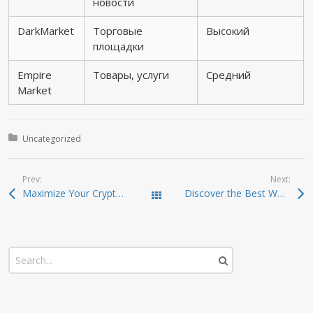
новости
DarkMarket
Торговые
Высокий
площадки
Empire
Товары, услуги
Средний
Market
Posted in:
Uncategorized
Prev:
Next:
Maximize Your Crypto Trading Efficiency with Raydium
Discover the Best Ways to Use Atomic Wallet for Crypto
Todas las entradas