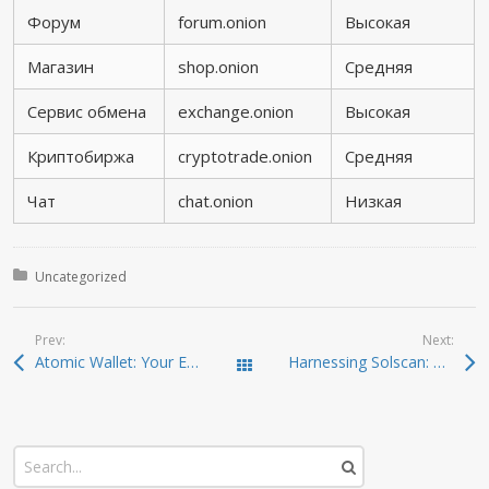
Форум
forum.onion
Высокая
Магазин
shop.onion
Средняя
Сервис обмена
exchange.onion
Высокая
Криптобиржа
cryptotrade.onion
Средняя
Чат
chat.onion
Низкая
Posted in:
Uncategorized
Prev:
Next:
Atomic Wallet: Your Essential Gateway to Crypto Success
Harnessing Solscan: The Definitive Guide for Traders
Todas las entradas