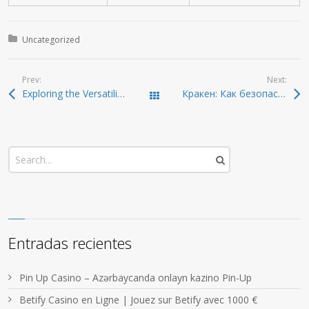
Posted in:
Uncategorized
Prev:
Next:
Exploring the Versatility of SafePal Wallet for All Users
Кракен: Как безопасно войти в даркнет 2026
Todas las entradas
Entradas recientes
Pin Up Casino – Azərbaycanda onlayn kazino Pin-Up
Betify Casino en Ligne | Jouez sur Betify avec 1000 €