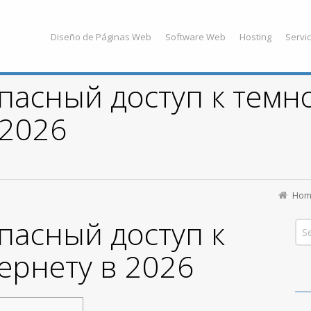
Diseño de Páginas Web
Software Web
Hosting
Servic
опасный доступ к темн
 2026
Hom
пасный доступ к
ернету в 2026