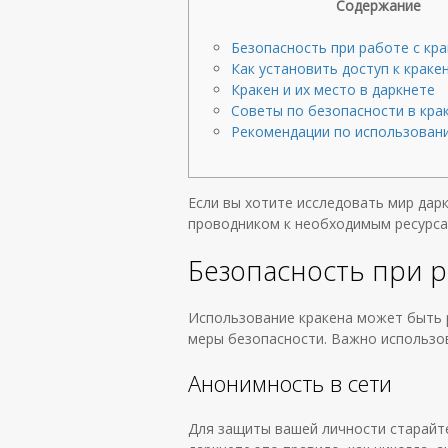
Содержание
Безопасность при работе с кр
Как установить доступ к краке
Кракен и их место в даркнете
Советы по безопасности в кра
Рекомендации по использован
Если вы хотите исследовать мир дар
проводником к необходимым ресурса
Безопасность при р
Использование кракена может быть 
меры безопасности. Важно использо
Анонимность в сети
Для защиты вашей личности старайт