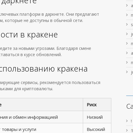
в даркнете
a
ключевых платформ в даркнете. Они предлагают
м, которые не доступны в обычной сети.
ости в кракене
j
ледите за новыми угрозами. Благодаря смене
a
таваться в курсе обновлений.
спользованию кракена
j
ирующие сервисы, рекомендуется пользоваться
ьками для криптовалюты.
е
Риск
Ca
ния и обмен информацией
Низкий
!
товары и услуги
Высокий