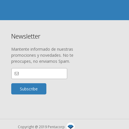
Newsletter
Mantente informado de nuestras
promociones y novedades. No te
preocupes, no enviamos Spam.
Copyright @ 2019 Pentacorp