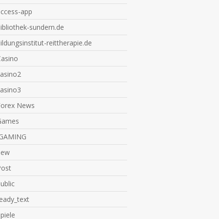
access-app
ibliothek-sundern.de
ildungsinstitut-reittherapie.de
Casino
casino2
casino3
Forex News
Games
IGAMING
new
Post
ublic
eady_text
piele