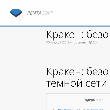
Кракен: без
30 mayo, 2025
by
rootadmin
You are here:
Кракен: безо
темной сети
Содержание