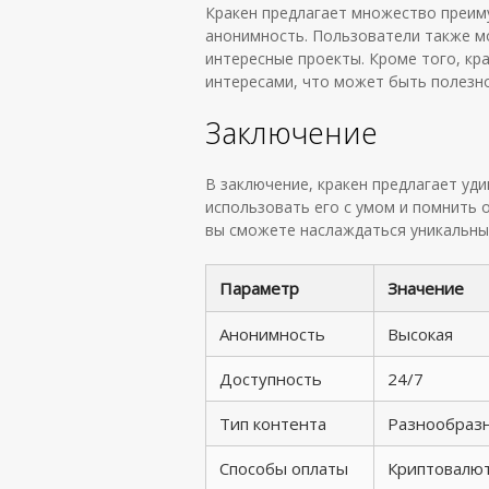
Кракен предлагает множество преиму
анонимность. Пользователи также м
интересные проекты. Кроме того, кр
интересами, что может быть полезн
Заключение
В заключение, кракен предлагает уди
использовать его с умом и помнить 
вы сможете наслаждаться уникальны
Параметр
Значение
Анонимность
Высокая
Доступность
24/7
Тип контента
Разнообраз
Способы оплаты
Криптовалю