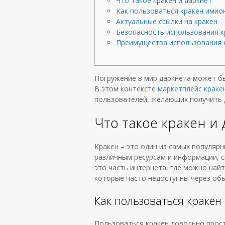
Что такое кракен и даркнет
Как пользоваться кракен имио
Актуальные ссылки на кракен
Безопасность использования к
Преимущества использования 
Погружение в мир даркнета может бы
В этом контексте
маркетплейс краке
пользователей, желающих получить 
Что такое кракен и
Кракен – это один из самых популярн
различным ресурсам и информации, с
это часть интернета, где можно най
которые часто недоступны через об
Как пользоваться краке
Пользоваться кракен довольно прост