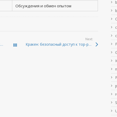
b
Обсуждения и обмен опытом
b
Next:
Кракен: безопасный секретный доступ к онион-ресурсам
Кракен: безопасный доступ к тор-ресурсам 2026
Todas las entradas
p
r
S