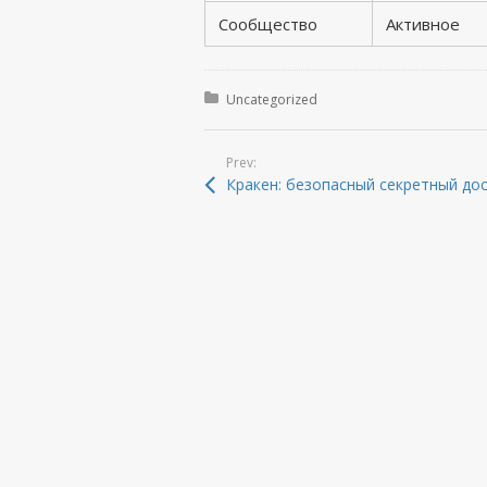
Сообщество
Активное
Posted in:
Uncategorized
Prev: