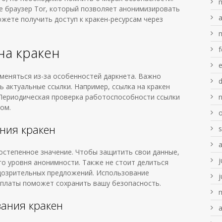
е браузер Tor, который позволяет анонимизировать
a
ожете получить доступ к кракен-ресурсам через
на кракен
f
меняться из-за особенностей даркнета. Важно
ь актуальные ссылки. Например, ссылка на кракен
 Периодическая проверка работоспособности ссылки
ом.
ния кракен
остепенное значение. Чтобы защитить свои данные,
j
о уровня анонимности. Также не стоит делиться
дозрительных предложений. Использование
j
платы поможет сохранить вашу безопасность.
ания кракен
a