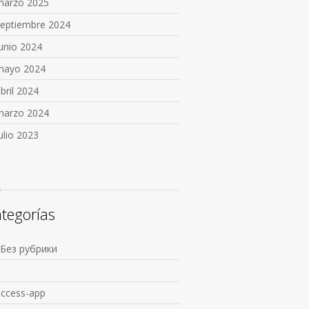
marzo 2025
septiembre 2024
unio 2024
mayo 2024
bril 2024
marzo 2024
ulio 2023
tegorías
 Без рубрики
1
access-app