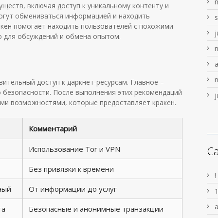
ществ, включая доступ к уникальному контенту и
огут обмениваться информацией и находить
акен помогает находить пользователей с похожими
j
о для обсуждений и обмена опытом.
a
вительный доступ к даркнет-ресурсам. Главное –
о безопасности. После выполнения этих рекомендаций
j
ми возможностями, которые предоставляет кракен.
Комментарий
Ca
Использование Tor и VPN
Без привязки к времени
!
ный
От информации до услуг
та
Безопасные и анонимные транзакции