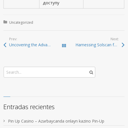
доступу
Posted in:
Uncategorized
Prev:
Next:
Uncovering the Advantages of Dexscreener for Smart Traders
Harnessing Solscan for Informed Cryptocurrency Decisions
Todas las entradas
Entradas recientes
Pin Up Casino – Azərbaycanda onlayn kazino Pin-Up