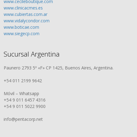
www.cecileboutique.com
www.clinicacmes.es
www.cubiertas.com.ar
www.vidalycondor.com
www.boticae.com
www.siegecp.com
Sucursal Argentina
Paunero 2793 5º «F» CP 1425, Buenos Aires, Argentina.
+54 011 2199 9642
Móvil – Whatsapp
+54 9 011 6457 4316
+54 9 011 5022 9900
info@pentacorp.net