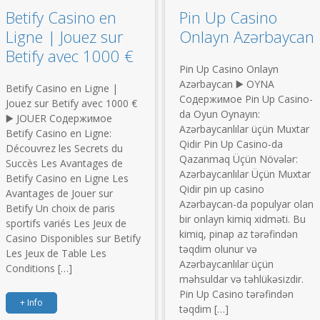
Betify Casino en
Pin Up Casino
Ligne | Jouez sur
Onlayn Azərbaycan
Betify avec 1000 €
Pin Up Casino Onlayn
Azərbaycan ▶️ OYNA
Betify Casino en Ligne |
Содержимое Pin Up Casino-
Jouez sur Betify avec 1000 €
da Oyun Oynayın:
▶️ JOUER Содержимое
Azərbaycanlılar üçün Muxtar
Betify Casino en Ligne:
Qidir Pin Up Casino-da
Découvrez les Secrets du
Qazanmaq Üçün Növələr:
Succès Les Avantages de
Azərbaycanlılar Üçün Muxtar
Betify Casino en Ligne Les
Qidir pin up casino
Avantages de Jouer sur
Azərbaycan-da populyar olan
Betify Un choix de paris
bir onlayn kimiq xidməti. Bu
sportifs variés Les Jeux de
kimiq, pinap az tərəfindən
Casino Disponibles sur Betify
təqdim olunur və
Les Jeux de Table Les
Azərbaycanlılar üçün
Conditions […]
məhsuldar və təhlükəsizdir.
Pin Up Casino tərəfindən
+ Info
təqdim […]