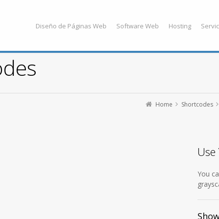
Diseño de Páginas Web
Software Web
Hosting
Servic
odes
Home
Shortcodes
Use 
You can
graysc
Show