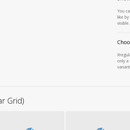
You ca
like b
visible.
Choo
Rregula
only a
variant
r Grid)