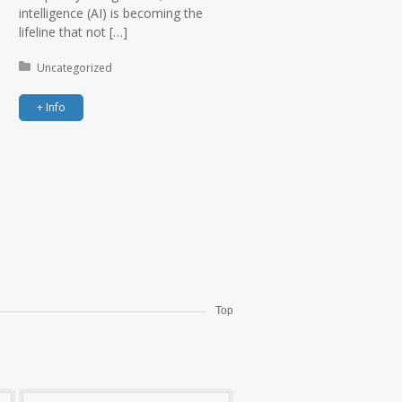
intelligence (AI) is becoming the
lifeline that not […]
Posted in:
Uncategorized
+ Info
Top