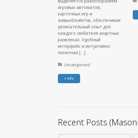
выделяется разнообразием
игровых автоматов,
карточных игр и
живыхDealer’ов, обеспечивая
увлекательный опыт для
каждого любителя азартных
развлекал. Удобный
интерфейс и интуитивно
понятная […]
Posted in:
Uncategorized
+ Info
Recent Posts (Masonr