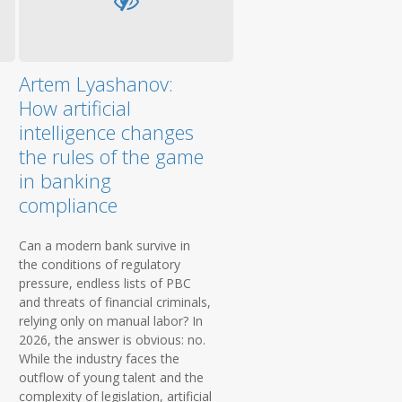
Artem Lyashanov:
How artificial
intelligence changes
the rules of the game
in banking
compliance
Can a modern bank survive in
the conditions of regulatory
pressure, endless lists of PBC
and threats of financial criminals,
relying only on manual labor? In
2026, the answer is obvious: no.
While the industry faces the
outflow of young talent and the
complexity of legislation, artificial