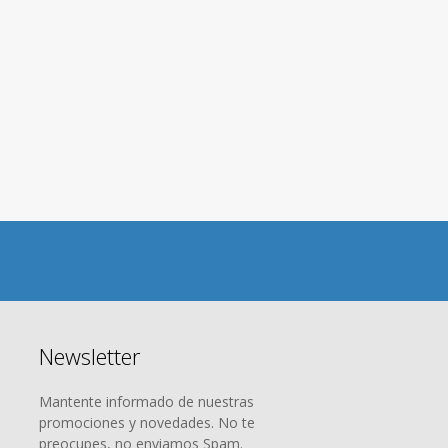
Newsletter
Mantente informado de nuestras
promociones y novedades. No te
preocupes, no enviamos Spam.