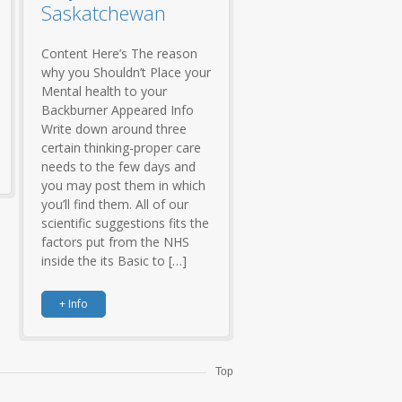
Saskatchewan
Content Here’s The reason
why you Shouldn’t Place your
Mental health to your
Backburner Appeared Info
Write down around three
certain thinking-proper care
needs to the few days and
you may post them in which
you’ll find them. All of our
scientific suggestions fits the
factors put from the NHS
inside the its Basic to […]
+ Info
Top