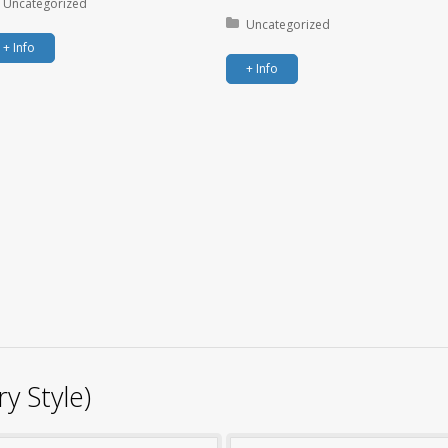
Posted in:
Uncategorized
Posted in:
Uncategorized
+ Info
+ Info
y Style)