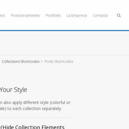
ios
Posicionamiento
Portfolio
La Empresa
Contacto
Collections Shortcodes
Posts Shortcodes
Your Style
 also apply different style (colorful or
ale) to each collection separately.
/Hide Collection Elements