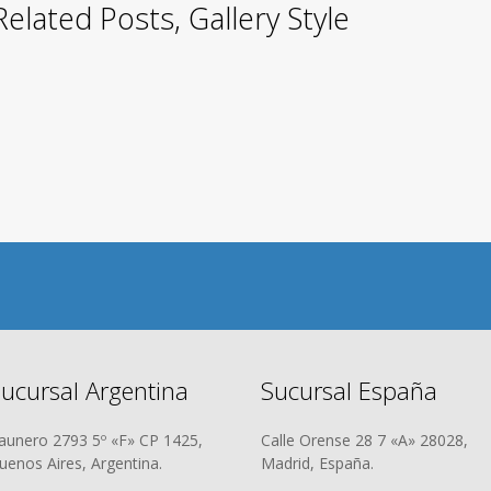
lated Posts, Gallery Style
ucursal Argentina
Sucursal España
aunero 2793 5º «F» CP 1425,
Calle Orense 28 7 «A» 28028,
uenos Aires, Argentina.
Madrid, España.