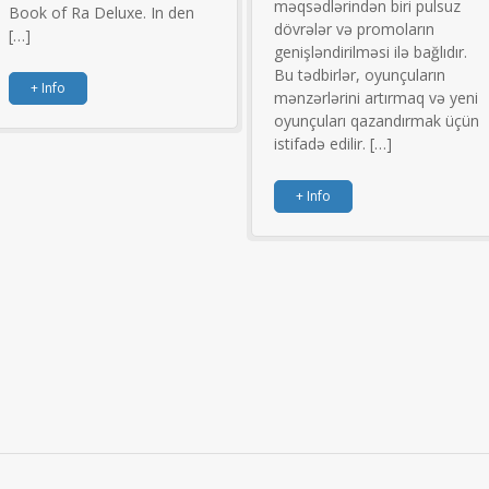
məqsədlərindən biri pulsuz
Book of Ra Deluxe. In den
dövrələr və promoların
[…]
genişləndirilməsi ilə bağlıdır.
Bu tədbirlər, oyunçuların
+ Info
mənzərlərini artırmaq və yeni
oyunçuları qazandırmak üçün
istifadə edilir. […]
+ Info