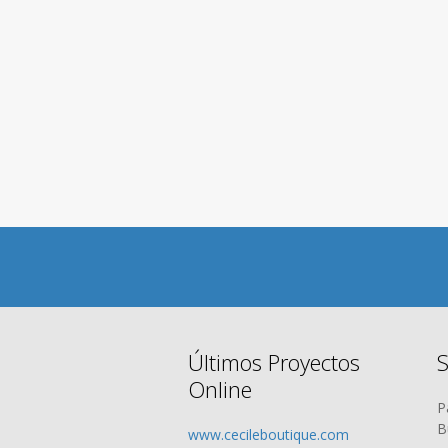
Últimos Proyectos
S
Online
P
B
www.cecileboutique.com