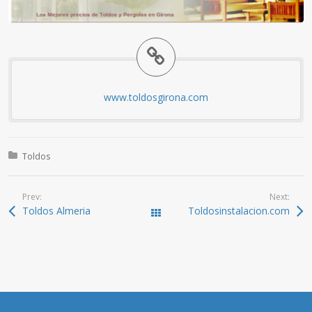
www.toldosgirona.com
Posted in:
Toldos
Prev:
Next:
Toldos Almeria
Toldosinstalacion.com
All Works