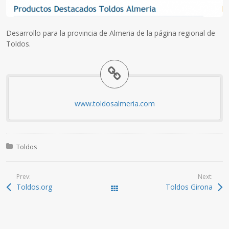
Desarrollo para la provincia de Almeria de la página regional de
Toldos.
www.toldosalmeria.com
Posted in:
Toldos
Prev:
Next:
Toldos.org
Toldos Girona
All Works