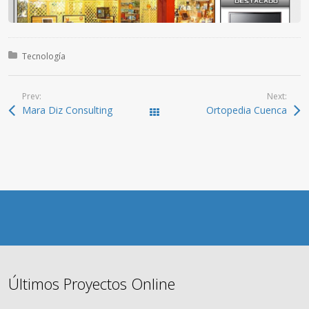
Posted in:
Tecnología
Prev:
Next:
Mara Diz Consulting
Ortopedia Cuenca
All Works
Últimos Proyectos Online