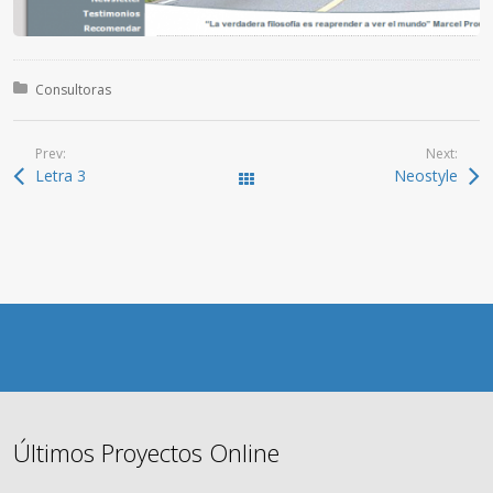
Posted in:
Consultoras
Prev:
Next:
Letra 3
Neostyle
All Works
Últimos Proyectos Online