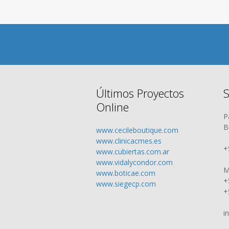
Últimos Proyectos
S
Online
P
B
www.cecileboutique.com
www.clinicacmes.es
+
www.cubiertas.com.ar
www.vidalycondor.com
M
www.boticae.com
+
www.siegecp.com
+
i