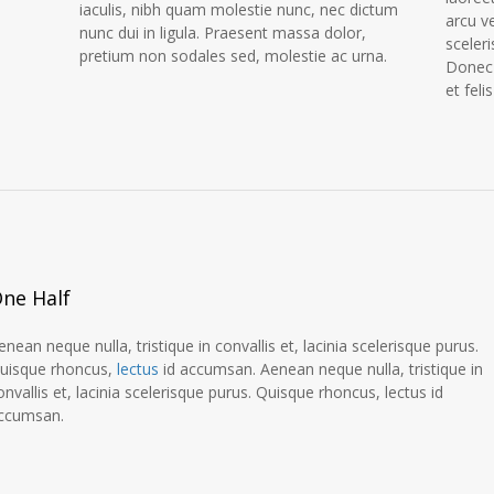
iaculis, nibh quam molestie nunc, nec dictum
arcu v
nunc dui in ligula. Praesent massa dolor,
sceler
pretium non sodales sed, molestie ac urna.
Donec 
et feli
ne Half
enean neque nulla, tristique in convallis et, lacinia scelerisque purus.
uisque rhoncus,
lectus
id accumsan. Aenean neque nulla, tristique in
onvallis et, lacinia scelerisque purus. Quisque rhoncus, lectus id
ccumsan.