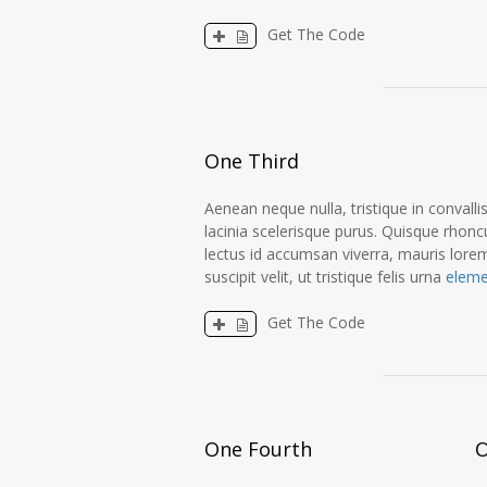
Get The Code
One Third
Aenean neque nulla, tristique in convallis
lacinia scelerisque purus. Quisque rhonc
lectus id accumsan viverra, mauris lore
suscipit velit, ut tristique felis urna
elem
Get The Code
One Fourth
O