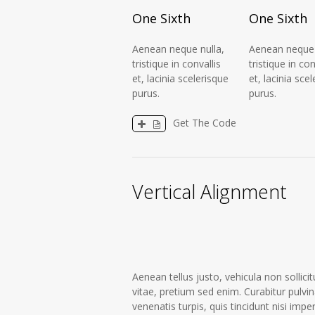
One Sixth
One Sixth
Aenean neque nulla,
Aenean neque 
tristique in convallis
tristique in con
et, lacinia scelerisque
et, lacinia sce
purus.
purus.
Get The Code
Vertical Alignment
Aenean tellus justo, vehicula non sollicit
vitae, pretium sed enim. Curabitur pulvin
venenatis turpis, quis tincidunt nisi impe