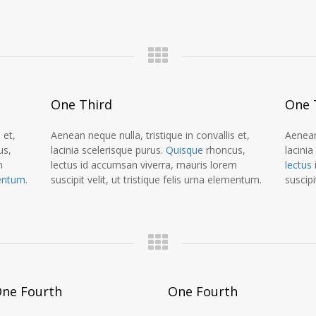
One Third
One 
 et,
Aenean neque nulla, tristique in convallis et,
Aenea
us,
lacinia scelerisque purus.
Quisque
rhoncus,
lacini
m
lectus id accumsan viverra, mauris lorem
lectus
entum
.
suscipit velit, ut tristique felis urna elementum.
suscipi
ne Fourth
One Fourth