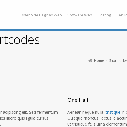
Diseño de Páginas Web
Software Web
Hosting
Servic
rtcodes
Home
Shortcode
One Half
 adipiscing elit. Sed fermentum
Aenean neque nulla,
tristique
in 
cies libero quis ligula cursus
Quisque rhoncus, lectus id accum
.
ut tristique felis urna elementum