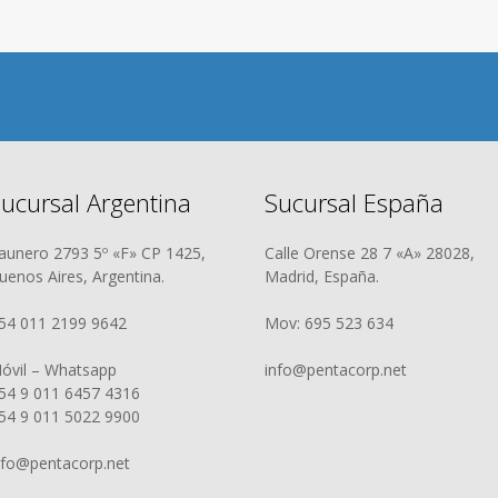
ucursal Argentina
Sucursal España
aunero 2793 5º «F» CP 1425,
Calle Orense 28 7 «A» 28028,
uenos Aires, Argentina.
Madrid, España.
54 011 2199 9642
Mov: 695 523 634
óvil – Whatsapp
info@pentacorp.net
54 9 011 6457 4316
54 9 011 5022 9900
nfo@pentacorp.net