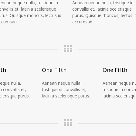
enean neque nulla, tristique in
Aenean neque nulla, tristique in
onvallis et, lacinia scelerisque
convallis et, lacinia scelerisque
urus. Quisque rhoncus, lectus id
purus. Quisque rhoncus, lectus i
ccumsan.
accumsan.
fth
One Fifth
One Fifth
eque nulla,
Aenean neque nulla,
Aenean neque nul
in convallis et,
tristique in convallis et,
tristique in conval
celerisque purus.
lacinia scelerisque purus.
lacinia scelerisqu