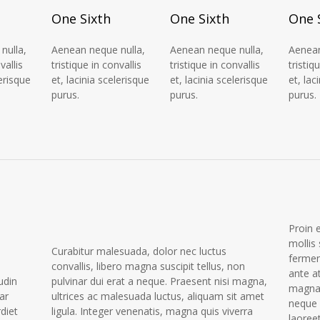
One Sixth
One Sixth
One 
nulla,
Aenean neque nulla,
Aenean neque nulla,
Aenean
vallis
tristique in convallis
tristique in convallis
tristiq
lerisque
et, lacinia scelerisque
et, lacinia scelerisque
et, lac
purus.
purus.
purus.
Proin 
mollis 
Curabitur malesuada, dolor nec luctus
fermen
convallis, libero magna suscipit tellus, non
ante at
udin
pulvinar dui erat a neque. Praesent nisi magna,
magna 
ar
ultrices ac malesuada luctus, aliquam sit amet
neque 
rdiet
ligula. Integer venenatis, magna quis viverra
laoree