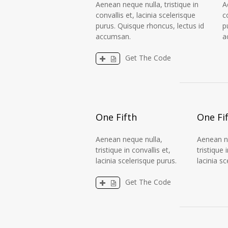
Aenean neque nulla, tristique in
A
convallis et, lacinia scelerisque
c
purus. Quisque rhoncus, lectus id
p
accumsan.
a
Get The Code
One Fifth
One Fi
Aenean neque nulla,
Aenean n
tristique in convallis et,
tristique 
lacinia scelerisque purus.
lacinia s
Get The Code