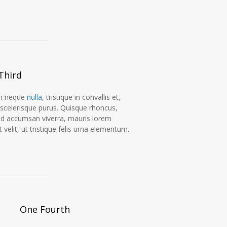
Third
n neque
nulla
, tristique in convallis et,
a scelerisque purus. Quisque rhoncus,
id accumsan viverra, mauris lorem
t velit, ut tristique felis urna elementum.
One Fourth