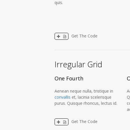
quis.
Get The Code
Irregular Grid
One Fourth
O
Aenean neque nulla, tristique in
A
convallis
et, lacinia scelerisque
Q
purus. Quisque rhoncus, lectus id.
c
a
Get The Code