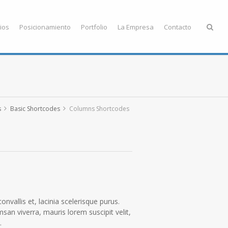
ios
Posicionamiento
Portfolio
La Empresa
Contacto
s
Basic Shortcodes
Columns Shortcodes
convallis et, lacinia scelerisque purus.
san viverra, mauris lorem suscipit velit,
.