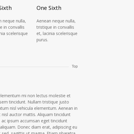
Sixth
One Sixth
 neque nulla,
Aenean neque nulla,
ue in convallis
tristique in convallis
inia scelerisque
et, lacinia scelerisque
purus.
Top
elementum mi non lectus molestie et
sem tincidunt. Nullam tristique justo
tum nisl vehicula elementum. Aenean in
 nisl auctor mattis. Aliquam tincidunt
ac ipsum accumsan eget tincidunt
aliquam. Donec diam erat, adipiscing eu
t sed, sagittis ut magna. Etiam pharetra