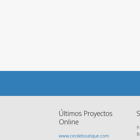
Últimos Proyectos
S
Online
P
B
www.cecileboutique.com