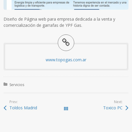
Diseño de Página web para empresa dedicada a la venta y
comercialización de garrafas de YPF Gas.
www.topogas.com.ar
Posted in:
Servicios
Prev:
Next:
Toldos Madrid
Toxico PC
All Works