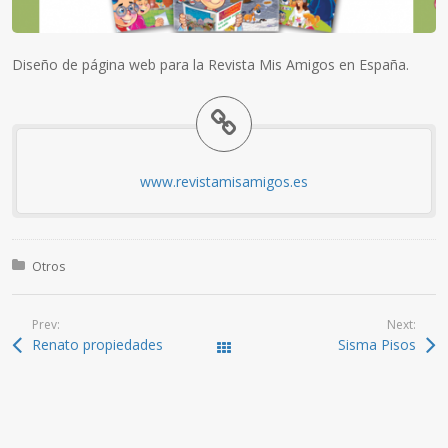
Diseño de página web para la Revista Mis Amigos en España.
www.revistamisamigos.es
Posted in:
Otros
Prev:
Next:
Renato propiedades
Sisma Pisos
All Works