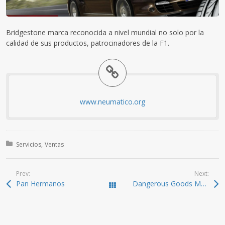
Bridgestone marca reconocida a nivel mundial no solo por la
calidad de sus productos, patrocinadores de la F1.
www.neumatico.org
Posted in:
Servicios
Ventas
Prev:
Next:
Pan Hermanos
Dangerous Goods Management
All Works