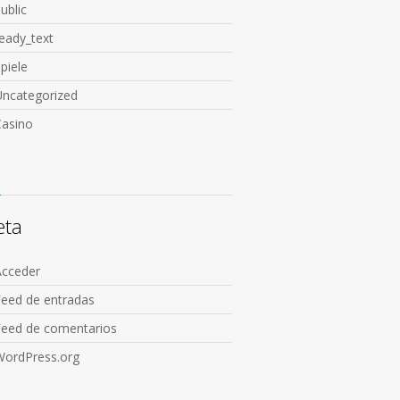
ublic
eady_text
piele
Uncategorized
Сasino
eta
Acceder
Feed de entradas
Feed de comentarios
WordPress.org