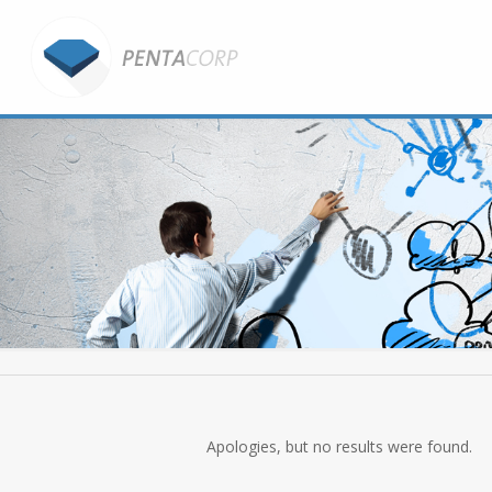
You are here:
Apologies, but no results were found.