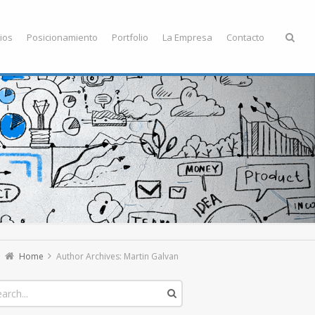
ios
Posicionamiento
Portfolio
La Empresa
Contacto
Home
Author Archives: Martin Galvan