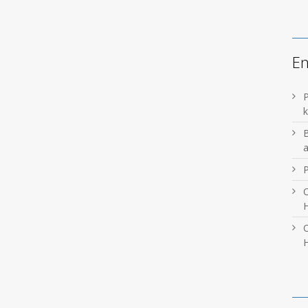
En
P
k
B
O
H
O
H