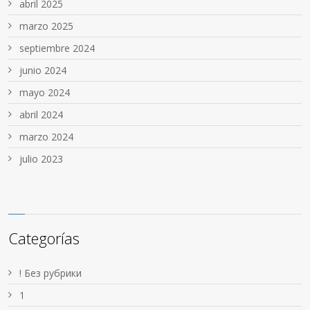
abril 2025
marzo 2025
septiembre 2024
junio 2024
mayo 2024
abril 2024
marzo 2024
julio 2023
Categorías
! Без рубрики
1