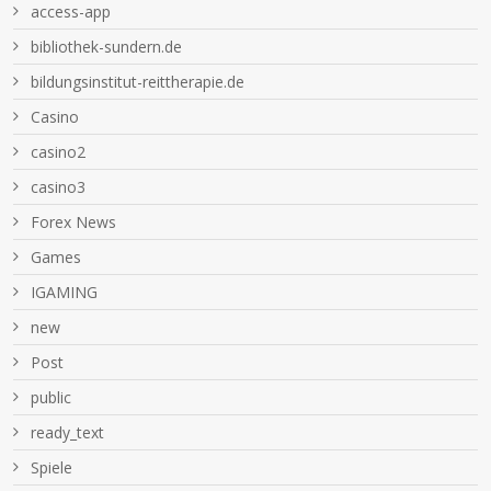
access-app
bibliothek-sundern.de
bildungsinstitut-reittherapie.de
Casino
casino2
casino3
Forex News
Games
IGAMING
new
Post
public
ready_text
Spiele