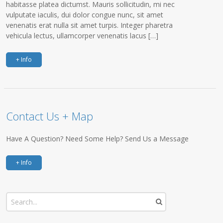
habitasse platea dictumst. Mauris sollicitudin, mi nec
vulputate iaculis, dui dolor congue nunc, sit amet
venenatis erat nulla sit amet turpis. Integer pharetra
vehicula lectus, ullamcorper venenatis lacus […]
+ Info
Contact Us + Map
Have A Question? Need Some Help? Send Us a Message
+ Info