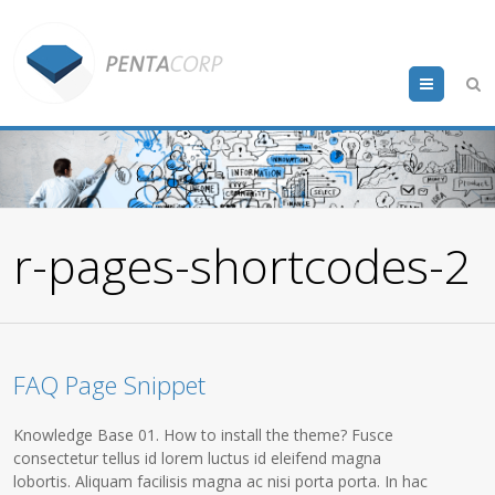
Menu
r-pages-shortcodes-2
FAQ Page Snippet
Knowledge Base 01. How to install the theme? Fusce
consectetur tellus id lorem luctus id eleifend magna
lobortis. Aliquam facilisis magna ac nisi porta porta. In hac