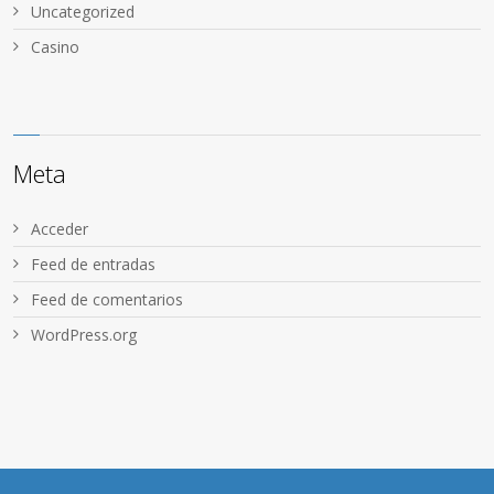
Uncategorized
Сasino
Meta
Acceder
Feed de entradas
Feed de comentarios
WordPress.org